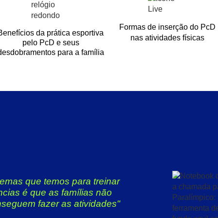
Formas de inserção do PcD
Benefícios da prática esportiva
nas atividades físicas
pelo PcD e seus
desdobramentos para a família
emas que temos para treinar
ncias é que as famílias não
nseguem fazer as atividades"