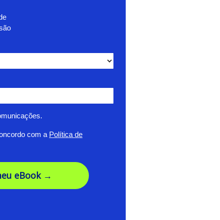
de
usão
omunicações.
concordo com a
Política de
meu eBook →