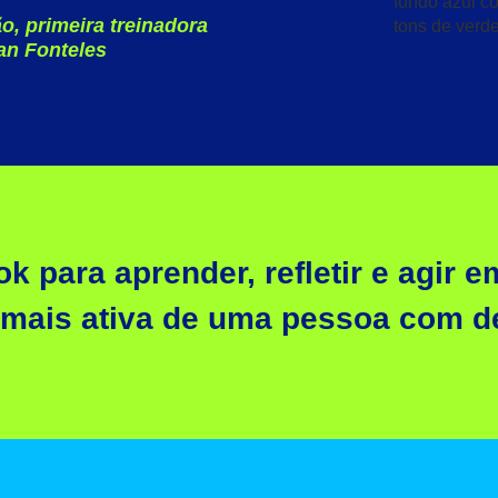
o, primeira treinadora
an Fonteles
 para aprender, refletir e agir e
mais ativa de uma pessoa com de