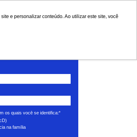
e e personalizar conteúdo. Ao utilizar este site, você
o e baixe o material
m os quais você se identifica:*
PcD)
ia na família