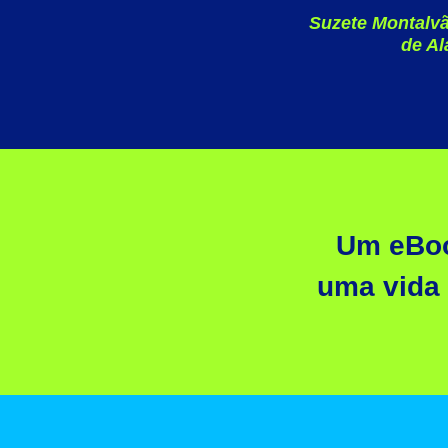
Suzete Montalvã
de Al
Um eBook
uma vida 