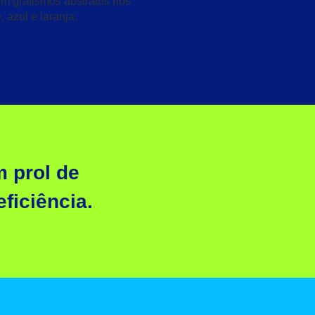
m prol de
ficiência.