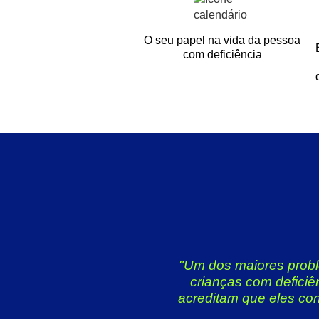
O seu papel na vida da pessoa
com deficiência
"Um dos maiores probl
crianças com deficiê
acreditam que eles co