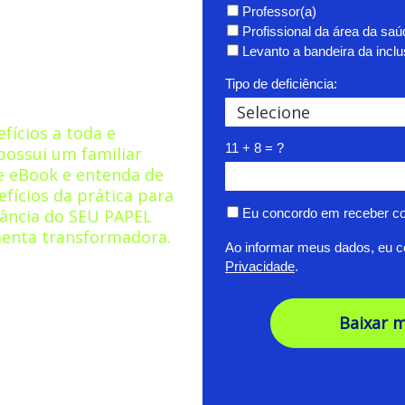
ATIVIDADE
Professor(a)
Profissional da área da saú
ESSOAS COM
Levanto a bandeira da incl
Tipo de deficiência:
efícios a toda e
11 + 8 = ?
possui um familiar
te eBook e entenda de
fícios da prática para
ância do SEU PAPEL
Eu concordo em receber c
menta transformadora.
Ao informar meus dados, eu 
Privacidade
.
Baixar 