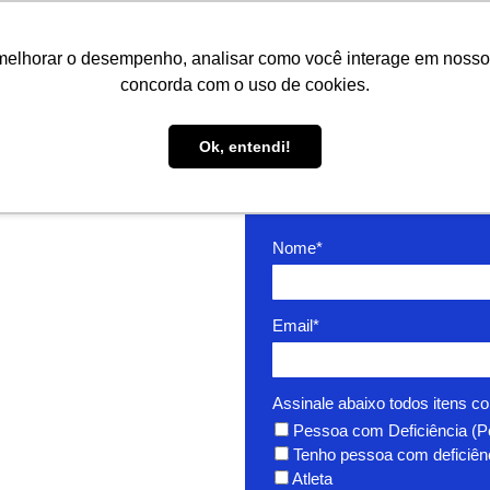
melhorar o desempenho, analisar como você interage em nosso sit
concorda com o uso de cookies.
Ok, entendi!
Preencha os campos abaix
gratuitamente.
Nome*
Email*
Assinale abaixo todos itens co
Pessoa com Deficiência (
ÍLIA NO
Tenho pessoa com deficiênc
Atleta