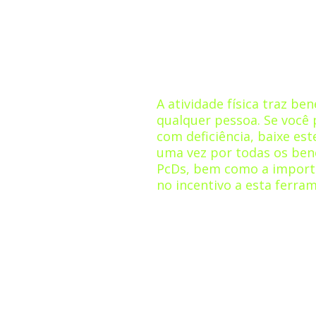
INCENTIVO DA 
FÍSICA PARA P
DEFICIÊNCIA
A atividade física traz ben
qualquer pessoa. Se você 
com deficiência, baixe es
uma vez por todas os bene
PcDs, bem como a import
no incentivo a esta ferra